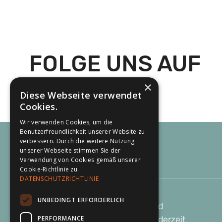
FOLGE UNS AUF
INSTAGRAM
×
Diese Webseite verwendet
Cookies.
Wir verwenden Cookies, um die
Benutzerfreundlichkeit unserer Website zu
verbessern. Durch die weitere Nutzung
unserer Webseite stimmen Sie der
Verwendung von Cookies gemäß unserer
Cookie-Richtlinie zu.
DATENSCHUTZRICHTLINIE
Unser Newsletter
UNBEDINGT ERFORDERLICH
Aktuelle Veranstaltungen und
PERFORMANCE
neueste Produkte – bleibe jederzeit