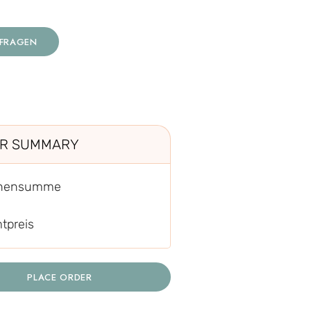
NFRAGEN
R SUMMARY
chensumme
tpreis
PLACE ORDER