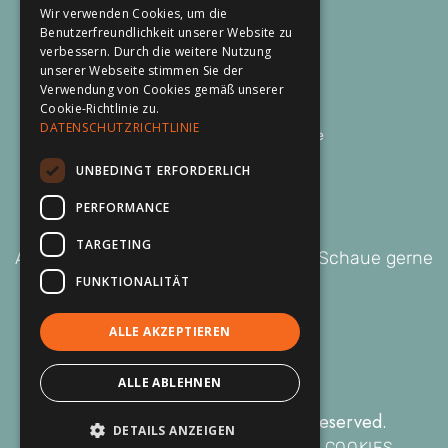
Wir verwenden Cookies, um die
Benutzerfreundlichkeit unserer Website zu
An Dörp 11
verbessern. Durch die weitere Nutzung
27404 Ostereistedt
unserer Webseite stimmen Sie der
Verwendung von Cookies gemäß unserer
Cookie-Richtlinie zu.
Tel.: 0155 6033 2940
DATENSCHUTZRICHTLINIE
Email: kontakt@blitz-licht.de
UNBEDINGT ERFORDERLICH
PERFORMANCE
Kundenmeinungen
TARGETING
Auch deine Meinung ist uns wichtig. Schaue gerne
FUNKTIONALITÄT
bei Google vorbei:
ALLE AKZEPTIEREN
ALLE ABLEHNEN
© BLITZLICHT 2026. All Rights Reserved.
DETAILS ANZEIGEN
DATENSCHUTZ
IMPRESSUM
COOKIES