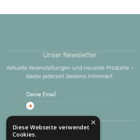
Unser Newsletter
Aktuelle Veranstaltungen und neueste Produkte –
bleibe jederzeit bestens informiert.
×
Diese Webseite verwendet
Auf der Loge 10
Cookies.
27412 Wilstedt